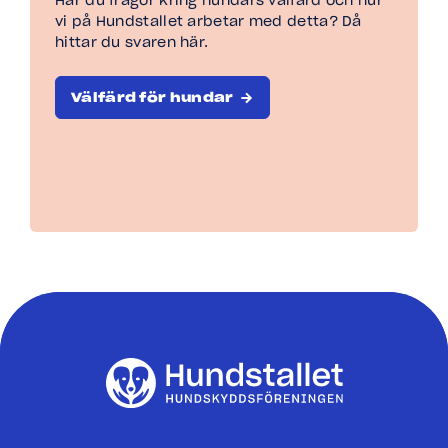
Har du frågor kring hundars välfärd och hur
vi på Hundstallet arbetar med detta? Då
hittar du svaren här.
Välfärd för hundar