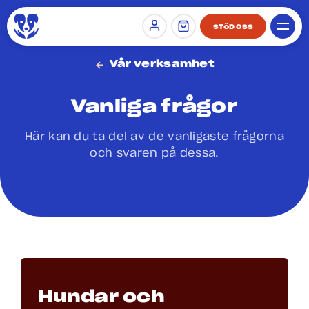
STÖD OSS
Sign in
Vår verksamhet
Vanliga frågor
Här kan du ta del av de vanligaste frågorna
och svaren på dessa.
Hundar och