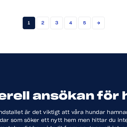
1
2
3
4
5
rell ansökan för
dstallet är det viktigt att våra hundar hamnar
ar som söker ett nytt hem men hittar du in