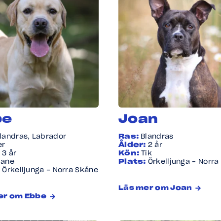
be
Joan
landras, Labrador
Ras:
Blandras
er
Ålder:
2 år
:
3 år
Kön:
Tik
Hane
Plats:
Örkelljunga - Norra
:
Örkelljunga - Norra Skåne
Läs mer om Joan
er om Ebbe