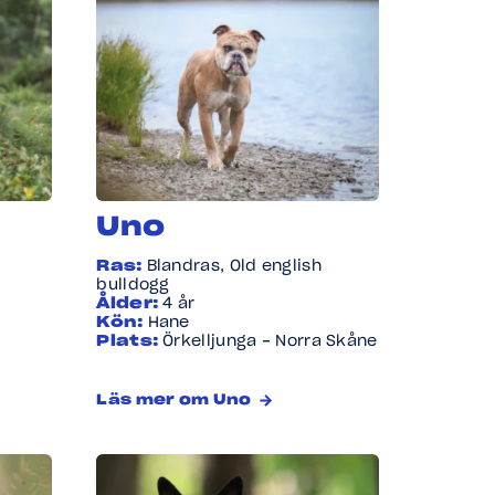
Uno
Ras:
Blandras, Old english
bulldogg
Ålder:
4 år
Kön:
Hane
Plats:
Örkelljunga - Norra Skåne
Läs mer om Uno