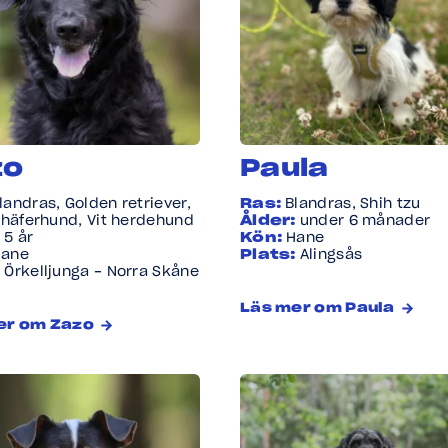
zo
Paula
landras, Golden retriever,
Ras:
Blandras, Shih tzu
chäferhund, Vit herdehund
Ålder:
under 6 månader
:
5 år
Kön:
Hane
Hane
Plats:
Alingsås
:
Örkelljunga - Norra Skåne
Läs mer om Paula
er om Zazo