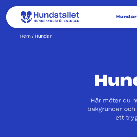
Hundar
Hem
Hundar
Hun
Här möter du hu
bakgrunder och 
ett try