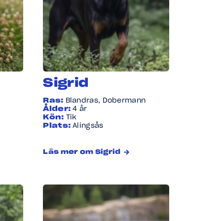
Sigrid
Ras:
Blandras, Dobermann
Ålder:
4 år
Kön:
Tik
Plats:
Alingsås
Läs mer om Sigrid