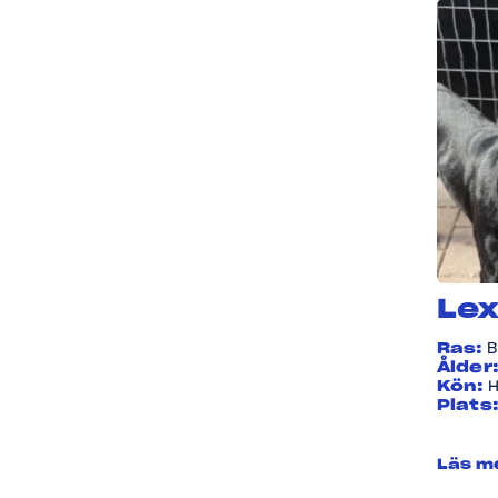
Snäll
(3)
Social
(1)
Sportig
(3)
Sprallig
(4)
Stark
(2)
Tillgiven
(5)
Trevlig
(4)
Träningsmotoverad
(2)
Lex
Vänlig
(3)
Ras:
B
Ålder
Kön:
Plats
Läs m