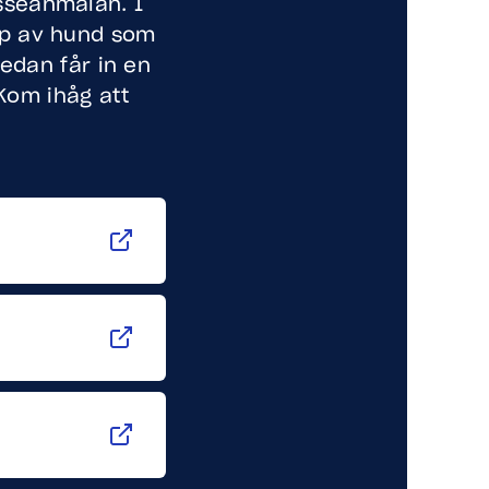
esseanmälan. I
typ av hund som
sedan får in en
Kom ihåg att