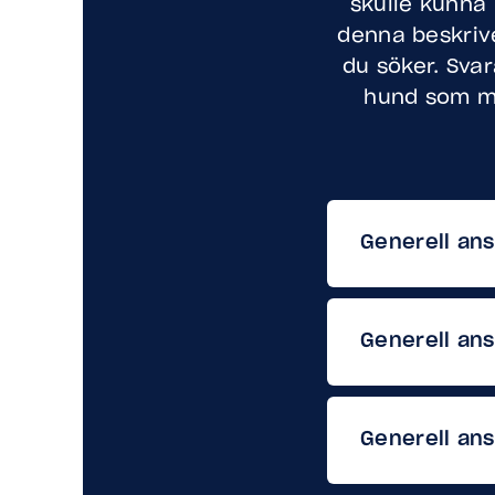
skulle kunna 
denna beskrive
du söker. Svar
hund som ma
Generell an
Generell an
Generell ans