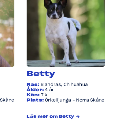
Betty
Ras:
Blandras, Chihuahua
Ålder:
4 år
Kön:
Tik
 Skåne
Plats:
Örkelljunga - Norra Skåne
Läs mer om Betty