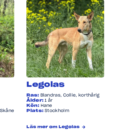
Legolas
Ras:
Blandras, Collie, korthårig
Ålder:
1 år
Kön:
Hane
 Skåne
Plats:
Stockholm
Läs mer om Legolas