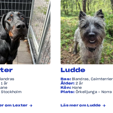
ter
Ludde
landras
Ras:
Blandras, Cairnterrier
:
1 år
Ålder:
2 år
Hane
Kön:
Hane
:
Stockholm
Plats:
Örkelljunga - Norra
er om Lexter
Läs mer om Ludde