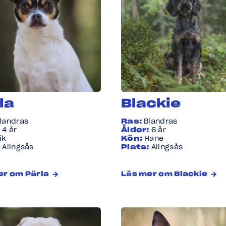
la
Blackie
landras
Ras:
Blandras
:
4 år
Ålder:
6 år
ik
Kön:
Hane
:
Alingsås
Plats:
Alingsås
er om Pärla
Läs mer om Blackie