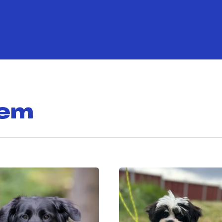
hem
ts found.