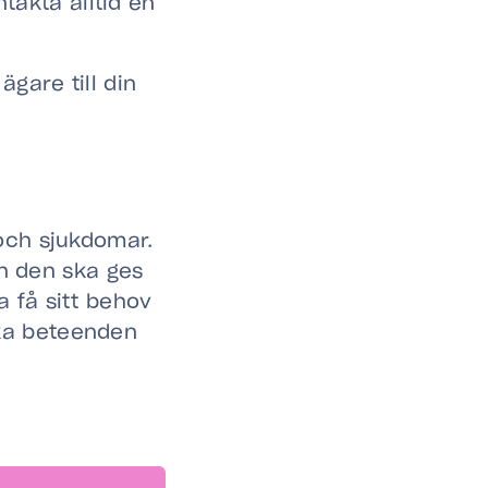
ntakta alltid en
gare till din
och sjukdomar.
ch den ska ges
 få sitt behov
fika beteenden