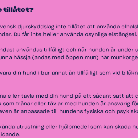
 tillåtet?
svensk djurskyddslag inte tillåtet att använda elhal
dar. Du får inte heller använda osynliga elstängsel.
ndast användas tillfälligt och när hunden är under 
unna hässja (andas med öppen mun) när munkorgen
vara din hund i bur annat än tillfälligt som vid bilåkn
äna eller tävla med din hund på ett sådant sätt att 
u som tränar eller tävlar med hunden är ansvarig fö
aven är anpassade till hundens fysiska och psykisk
nvända utrustning eller hjälpmedel som kan skada h
lidande.