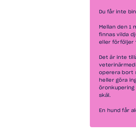
Du får inte bi
Mellan den 1 
finnas vilda d
eller förföljer 
Det är inte ti
veterinärmedic
operera bort 
heller göra i
öronkupering 
skäl.
En hund får al