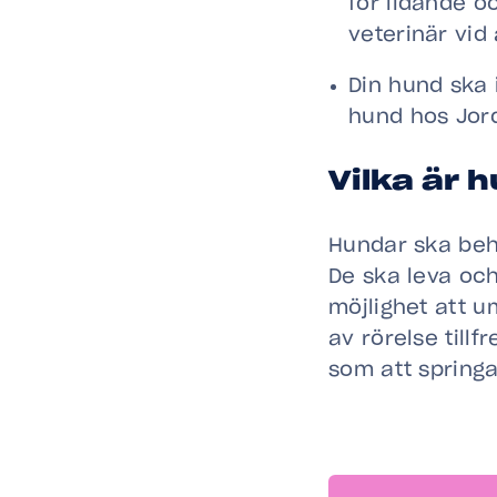
för lidande oc
veterinär vid 
Din hund ska 
hund hos Jor
Vilka är 
Hundar ska beh
De ska leva och
möjlighet att 
av rörelse tillf
som att spring