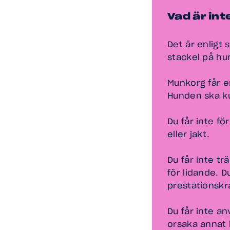
Vad är inte
Det är enligt 
stackel på hun
Munkorg får e
Hunden ska k
Du får inte för
eller jakt.
Du får inte tr
för lidande. D
prestationskr
Du får inte a
orsaka annat 