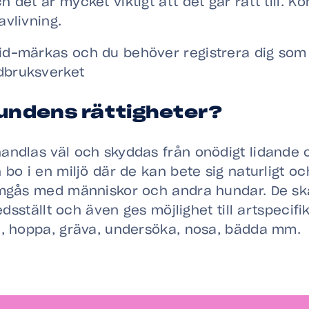
h det är mycket viktigt att det går rätt till. Ko
avlivning.
id-märkas och du behöver registrera dig som ä
dbruksverket
hundens rättigheter?
andlas väl och skyddas från onödigt lidande 
 bo i en miljö där de kan bete sig naturligt o
umgås med människor och andra hundar. De ska
redsställt och även ges möjlighet till artspeci
a, hoppa, gräva, undersöka, nosa, bädda mm.