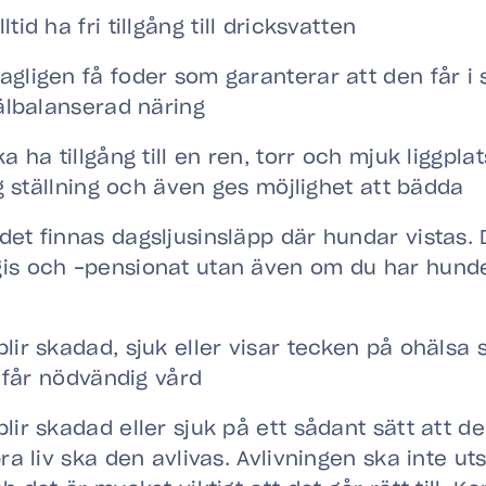
tid ha fri tillgång till dricksvatten
ligen få foder som garanterar att den får i sig
välbalanserad näring
a ha tillgång till en ren, torr och mjuk liggpla
ig ställning och även ges möjlighet att bädda
et finnas dagsljusinsläpp där hundar vistas. D
is och -pensionat utan även om du har hund
lir skadad, sjuk eller visar tecken på ohälsa 
n får nödvändig vård
lir skadad eller sjuk på ett sådant sätt att de
bra liv ska den avlivas. Avlivningen ska inte u