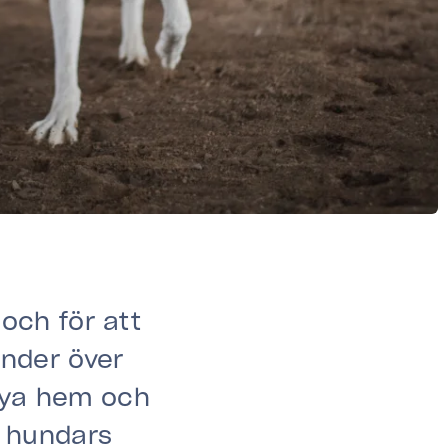
och för att
Under över
 nya hem och
m hundars