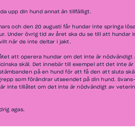
nda upp din hund annat än tillfälligt.
mars och den 20 augusti får hundar inte springa lös
jur. Under övrig tid av året ska du se till att hundar 
vilt när de inte deltar i jakt.
llåtet att operera hundar om det inte är nödvändigt
inska skäl. Det innebär till exempel att det inte är t
stämbanden på en hund för att få den att sluta skäll
ngrepp som förändrar utseendet på din hund. Svans
är inte tillåtet om det inte är nödvändigt av veter
drig agas.