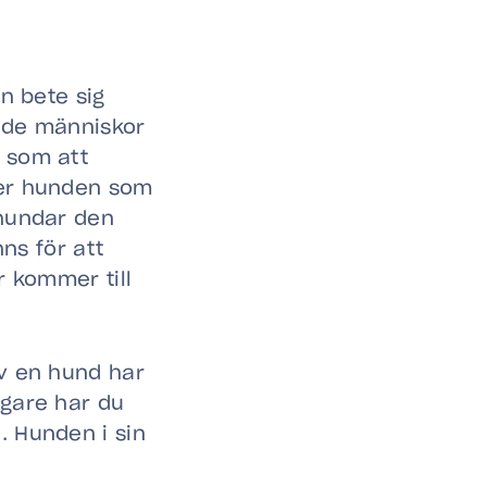
n bete sig
både människor
 som att
ser hunden som
 hundar den
nns för att
r kommer till
ov en hund har
ägare har du
. Hunden i sin