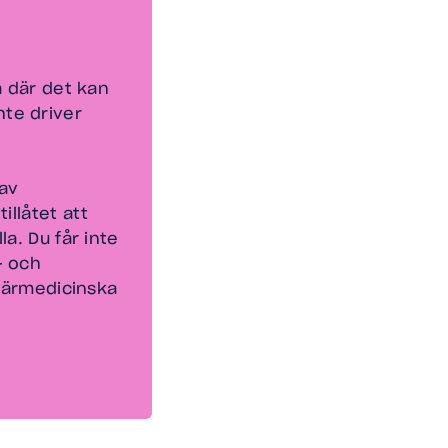
a där det kan
inte driver
 av
illåtet att
a. Du får inte
- och
inärmedicinska