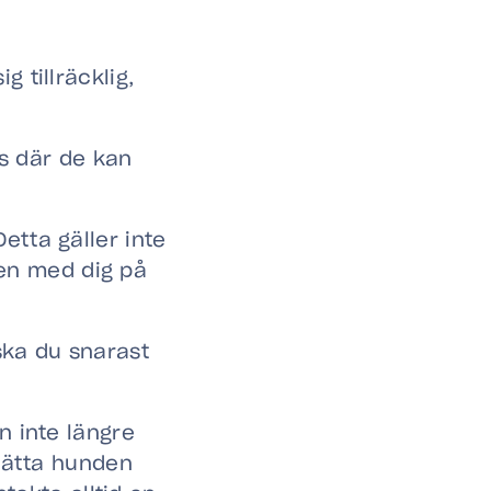
 tillräcklig,
ts där de kan
etta gäller inte
en med dig på
ska du snarast
n inte längre
tsätta hunden