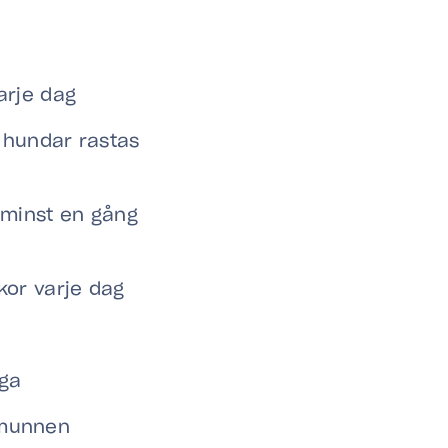
arje dag
 hundar rastas
 minst en gång
kor varje dag
nga
i munnen