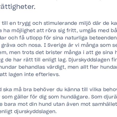
ättigheter.
 till en trygg och stimulerande miljö där de ka
ka ha möjlighet att röra sig fritt, umgås med 
ar och få utlopp för sina naturliga beteenden
, gräva och nosa. I Sverige är vi många som 
m, men trots det brister många i att ge sina
de har rätt till enligt lag. Djurskyddslagen fi
 hundar behandlas värdigt, men allt fler hunda
att lagen inte efterlevs.
d ska må bra behöver du känna till vilka beh
r som gäller för dig som hundägare. Som djur
te bara mot din hund utan även mot samhället
enligt djurskyddslagen.