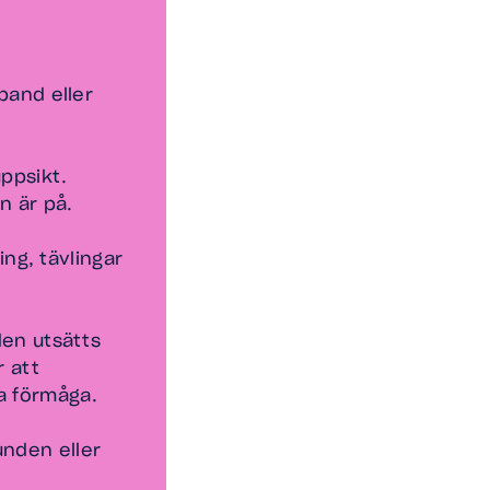
sband eller
uppsikt.
 är på.
ing, tävlingar
den utsätts
r att
a förmåga.
unden eller