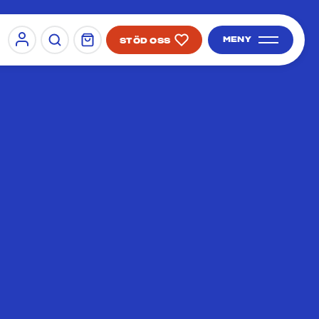
MENY
STÖD OSS
Sign in
SÖK PÅ SIDAN