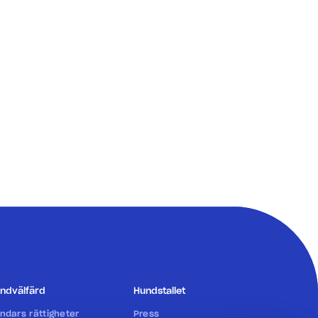
ndvälfärd
Hundstallet
ndars rättigheter
Press