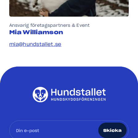
Ansvarig företagspartners & Event
Mia Williamson
mia@hundstallet.se
Skicka