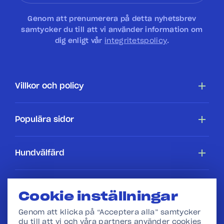
Genom att prenumerera på detta nyhetsbrev
samtycker du till att vi använder information om
dig enligt vår
integritetspolicy
.
Villkor och policy
Tillgänglighetsredogörelse
Populära sidor
Cookiepolicy
Hundar
Hundvälfärd
Villkor
Köpa en hundstallshund
Hundars rättigheter
Hundstallet
Cookie inställningar
Webbshop
I skolan
Genom att klicka på “Acceptera alla” samtycker
Press
du till att vi och våra partners använder cookies