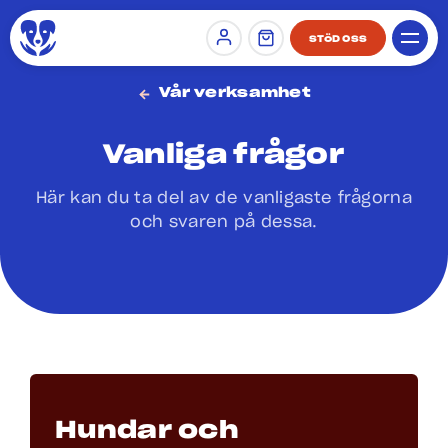
STÖD OSS
Sign in
Vår verksamhet
Vanliga frågor
Här kan du ta del av de vanligaste frågorna
och svaren på dessa.
Hundar och