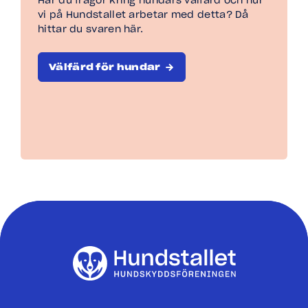
Har du frågor kring hundars välfärd och hur
vi på Hundstallet arbetar med detta? Då
hittar du svaren här.
Välfärd för hundar