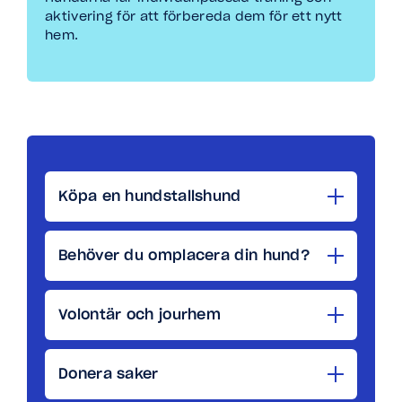
aktivering för att förbereda dem för ett nytt
hem.
Köpa en hundstallshund
Behöver du omplacera din hund?
Volontär och jourhem
Donera saker