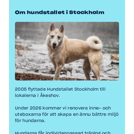
Om hundstallet i Stockholm
2005 flyttade Hundstallet Stockholm till
lokalerna i Åkeshov.
Under 2026 kommer vi renovera inne- och
uteboxarna för att skapa en ännu bättre miljö
för hundarna.
Hundarna får individanpassad träning och