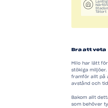
Lantlig
Närför
Stadsm
Tätort
Bra att veta
Milo har lätt fö
stökiga miljöer
framför allt på
avstånd och tid
Bakom allt dett
som behöver ty