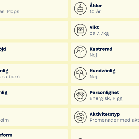
Ålder
as, Mops
10 år
Vikt
ca 7.7kg
öjd
Kastrerad
Nej
nlig
Hundvänlig
ana barn
Nej
nlig
Personlighet
Energisk, Pigg
Aktivitetstyp
holm
Promenader med akti
eform