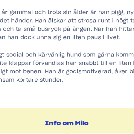
0 år gammal och trots sin ålder är han pigg, n
et händer. Han älskar att strosa runt i högt
och ta små busryck på ängen. När han hittar 
an han dock unna sig en liten paus i livet.
igt social och kärvänlig hund som gärna komm
ite klappar förvandlas han snabbt till en liten
kligt mot benen. Han är godismotiverad, åker b
nsam kortare stunder.
Info om Milo