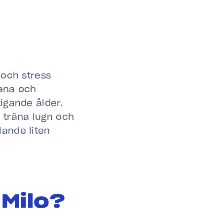
 och stress
vana och
igande ålder.
 träna lugn och
lande liten
 Milo?