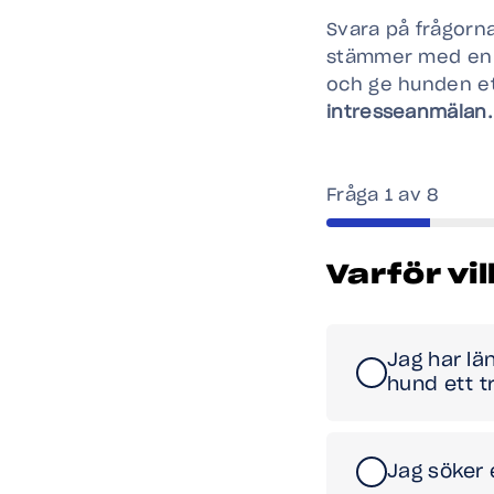
Svara på frågorna
stämmer med en h
och ge hunden e
intresseanmälan.
Fråga 1 av 8
Varför vi
Jag har lä
hund ett t
Jag söker 