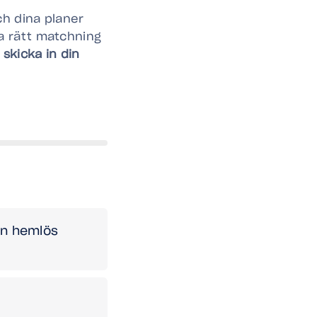
ch dina planer
a rätt matchning
skicka in din
en hemlös