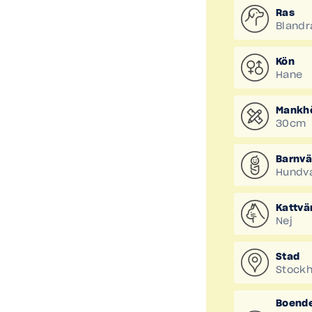
Ras
Blandr
Kön
Hane
Mankh
30cm
Barnvä
Hundv
Kattvä
Nej
Stad
Stock
Boend