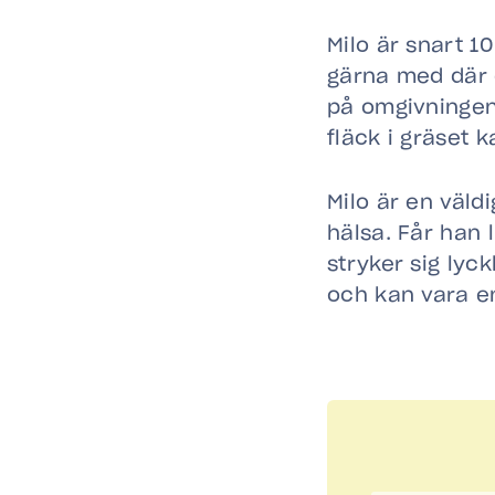
Milo är snart 1
gärna med där d
på omgivningen 
fläck i gräset k
Milo är en väld
hälsa. Får han l
stryker sig lyc
och kan vara e