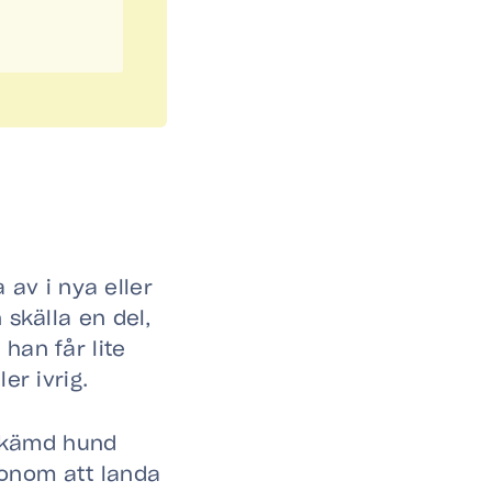
a av i nya eller
 skälla en del,
han får lite
er ivrig.
tskämd hund
onom att landa