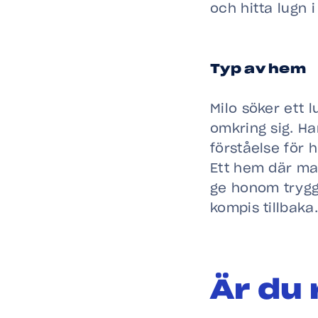
och hitta lugn 
Typ av hem
Milo söker ett 
omkring sig. H
förståelse för 
Ett hem där ma
ge honom trygg
kompis tillbaka.
Är du 