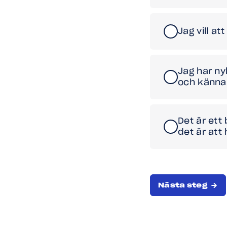
Jag vill a
Jag har nyl
och känna
Det är ett 
det är att
Nästa steg