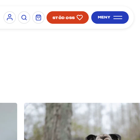
MENY
STÖD OSS
Sign in
SÖK PÅ SIDAN