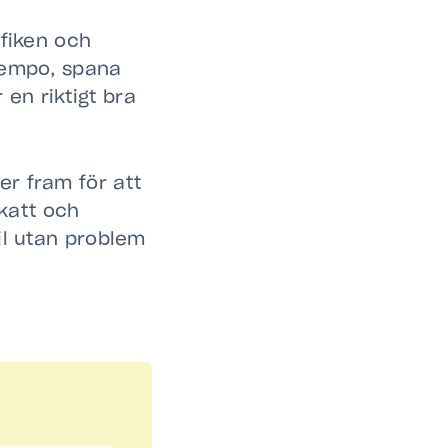
yfiken och
 tempo, spana
en riktigt bra
er fram för att
 katt och
il utan problem