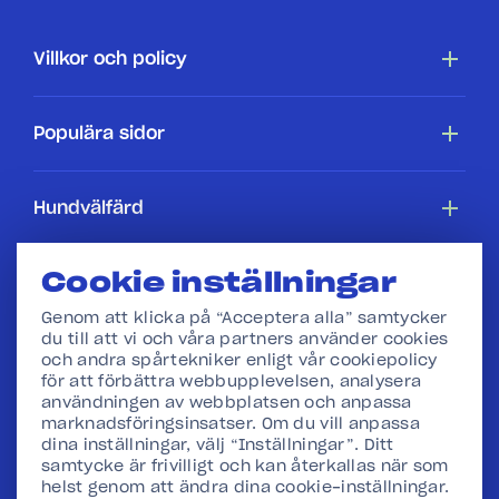
Villkor och policy
Tillgänglighetsredogörelse
Populära sidor
Cookiepolicy
Hundar
Hundvälfärd
Villkor
Köpa en hundstallshund
Hundars rättigheter
Cookie inställningar
Hundstallet
Webbshop
Genom att klicka på “Acceptera alla” samtycker
I skolan
du till att vi och våra partners använder cookies
Press
och andra spårtekniker enligt vår cookiepolicy
för att förbättra webbupplevelsen, analysera
användningen av webbplatsen och anpassa
Vår verksamhet
marknadsföringsinsatser. Om du vill anpassa
dina inställningar, välj “Inställningar”. Ditt
Stadgar och Redovisning
samtycke är frivilligt och kan återkallas när som
helst genom att ändra dina cookie-inställningar.