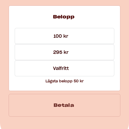
Välj belopp för Gåva och En gång
Belopp
100 kr
295 kr
Lägsta belopp 50 kr
Betala