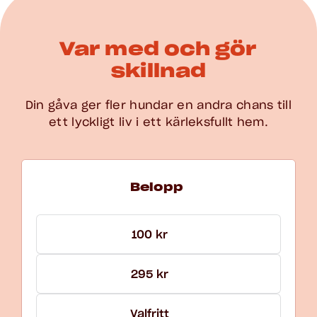
Var med och gör
skillnad
Din gåva ger fler hundar en andra chans till
ett lyckligt liv i ett kärleksfullt hem.
Välj belopp för Gåva och En gång
Belopp
100 kr
295 kr