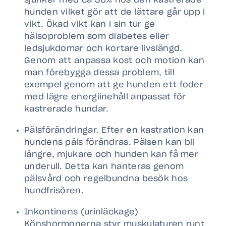
sjunker med ca 30% hos den kastrerade
hunden vilket gör att de lättare går upp i
vikt. Ökad vikt kan i sin tur ge
hälsoproblem som diabetes eller
ledsjukdomar och kortare livslängd.
Genom att anpassa kost och motion kan
man förebygga dessa problem, till
exempel genom att ge hunden ett foder
med lägre energiinehåll anpassat för
kastrerade hundar.
Pälsförändringar. Efter en kastration kan
hundens päls förändras. Pälsen kan bli
längre, mjukare och hunden kan få mer
underull. Detta kan hanteras genom
pälsvård och regelbundna besök hos
hundfrisören.
Inkontinens (urinläckage)
Könshormonerna styr muskulaturen runt