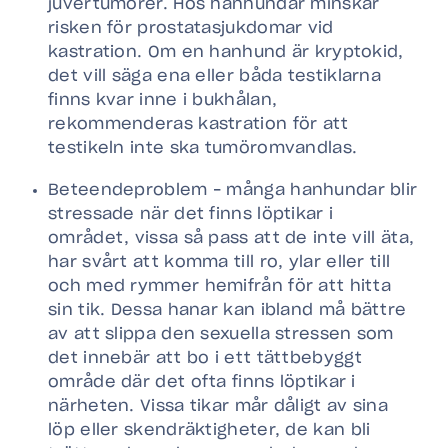
juvertumörer. Hos hanhundar minskar
risken för prostatasjukdomar vid
kastration. Om en hanhund är kryptokid,
det vill säga ena eller båda testiklarna
finns kvar inne i bukhålan,
rekommenderas kastration för att
testikeln inte ska tumöromvandlas.
Beteendeproblem – många hanhundar blir
stressade när det finns löptikar i
området, vissa så pass att de inte vill äta,
har svårt att komma till ro, ylar eller till
och med rymmer hemifrån för att hitta
sin tik. Dessa hanar kan ibland må bättre
av att slippa den sexuella stressen som
det innebär att bo i ett tättbebyggt
område där det ofta finns löptikar i
närheten. Vissa tikar mår dåligt av sina
löp eller skendräktigheter, de kan bli