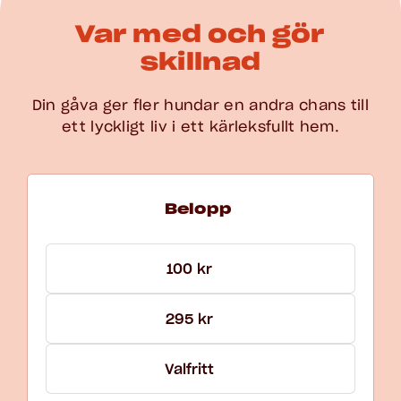
Var med och gör
skillnad
Din gåva ger fler hundar en andra chans till
ett lyckligt liv i ett kärleksfullt hem.
Välj belopp för Gåva och En gång
Belopp
100 kr
295 kr