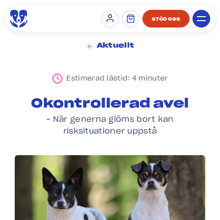
STÖD OSS
Sign in
Aktuellt
Estimerad lästid: 4 minuter
Okontrollerad avel
– När generna glöms bort kan
risksituationer uppstå