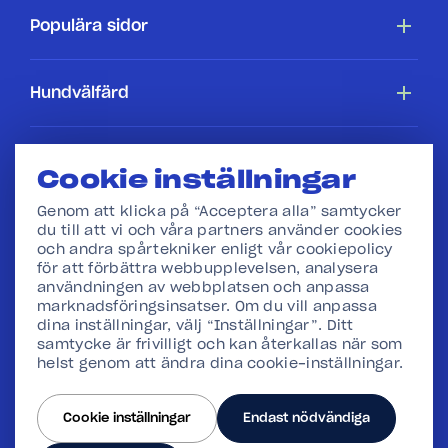
Tillgänglighetsredogörelse
Populära sidor
Cookiepolicy
Hundar
Hundvälfärd
Villkor
Köpa en hundstallshund
Hundars rättigheter
Hundstallet
Cookie inställningar
Webbshop
I skolan
Genom att klicka på “Acceptera alla” samtycker
Press
du till att vi och våra partners använder cookies
och andra spårtekniker enligt vår cookiepolicy
för att förbättra webbupplevelsen, analysera
Vår verksamhet
användningen av webbplatsen och anpassa
marknadsföringsinsatser. Om du vill anpassa
Stadgar och Redovisning
dina inställningar, välj “Inställningar”. Ditt
samtycke är frivilligt och kan återkallas när som
helst genom att ändra dina cookie-inställningar.
Hantera cookies
Följ oss
Cookie inställningar
Endast nödvändiga