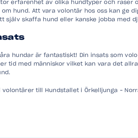
tor erfarenhet av olika hundtyper och raser
 om hund. Att vara volontär hos oss kan ge d
tt själv skaffa hund eller kanske jobba med dj
nsats
våra hundar är fantastiskt! Din insats som volo
r tid med människor vilket kan vara det allra 
und.
 volontärer till Hundstallet i Örkelljunga – No