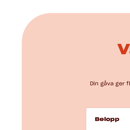
V
Din gåva ger fl
Välj belopp för G
Belopp