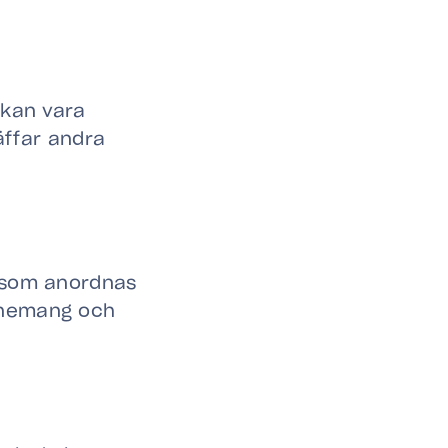
 kan vara
räffar andra
s som anordnas
enemang och