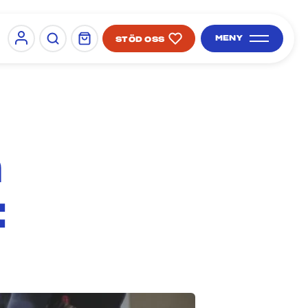
MENY
STÖD OSS
Sign in
SÖK PÅ SIDAN
å
t