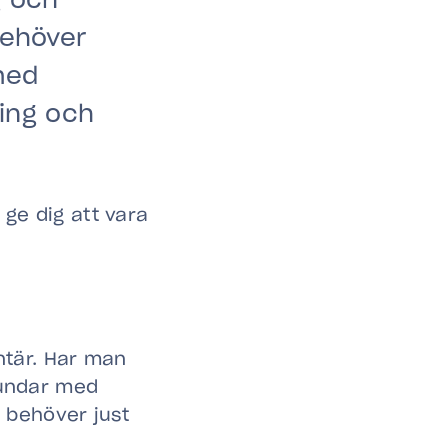
g och
behöver
 med
ning och
 ge dig att vara
ntär. Har man
hundar med
 behöver just