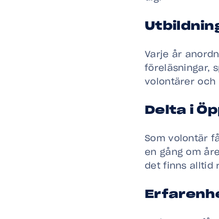
Utbildnin
Varje år anordn
föreläsningar, 
volontärer och 
Delta i Ö
Som volontär f
en gång om åre
det finns alltid 
Erfarenh