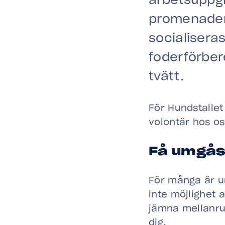
arbetsuppgif
promenader
socialiseras
foderförber
tvätt.
För Hundstallet
volontär hos o
Få umgås
För många är u
inte möjlighet 
jämna mellanru
dig.