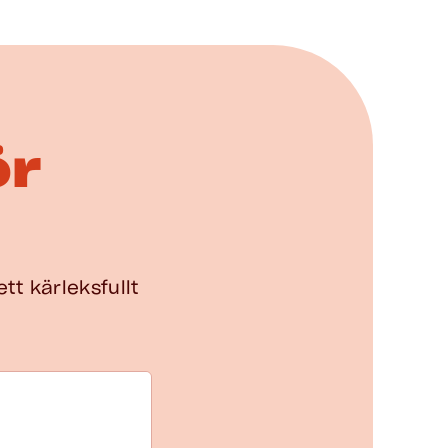
ör
ett kärleksfullt