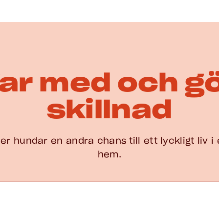
ar med och g
skillnad
er hundar en andra chans till ett lyckligt liv i 
hem.
åva och En gång