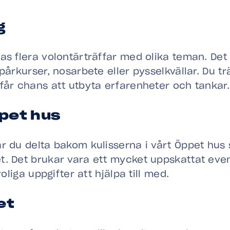
g
as flera volontärträffar med olika teman. Det
spårkurser, nosarbete eller pysselkvällar. Du t
får chans att utbyta erfarenheter och tankar.
ppet hus
år du delta bakom kulisserna i vårt Öppet hu
t. Det brukar vara ett mycket uppskattat ev
roliga uppgifter att hjälpa till med.
et