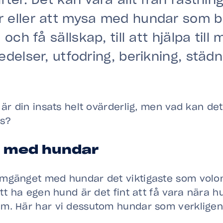
ter. Det kan vara allt från rastnin
 eller att mysa med hundar som 
 och få sällskap, till att hjälpa till
edelser, utfodring, berikning, städ
 är din insats helt ovärderlig, men vad kan det
ss?
 med hundar
mgänget med hundar det viktigaste som volo
att ha egen hund är det fint att få vara nära 
m. Här har vi dessutom hundar som verkligen