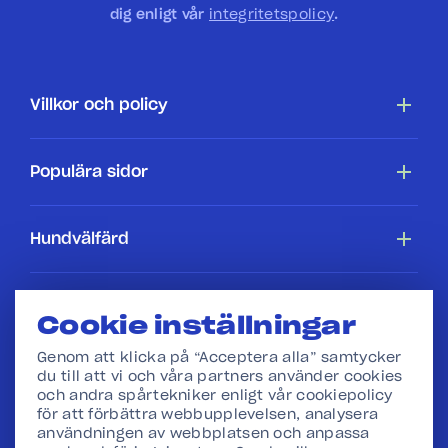
dig enligt vår
integritetspolicy
.
Villkor och policy
Tillgänglighetsredogörelse
Populära sidor
Cookiepolicy
Hundar
Hundvälfärd
Villkor
Köpa en hundstallshund
Hundars rättigheter
Hundstallet
Cookie inställningar
Webbshop
I skolan
Genom att klicka på “Acceptera alla” samtycker
Press
du till att vi och våra partners använder cookies
och andra spårtekniker enligt vår cookiepolicy
för att förbättra webbupplevelsen, analysera
Vår verksamhet
användningen av webbplatsen och anpassa