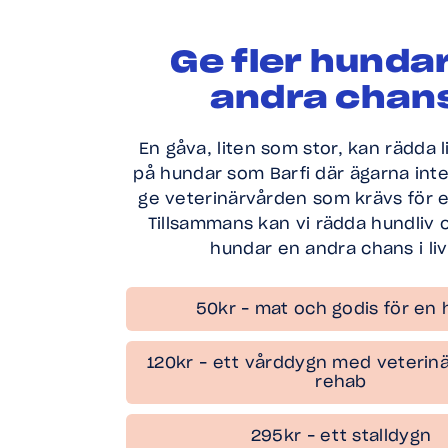
Ge fler hunda
andra chan
En gåva, liten som stor, kan rädda li
på hundar som Barfi där ägarna inte
ge veterinärvården som krävs för ett
Tillsammans kan vi rädda hundliv o
hundar en andra chans i liv
50kr – mat och godis för en
120kr – ett vårddygn med veterin
rehab
295kr – ett stalldygn