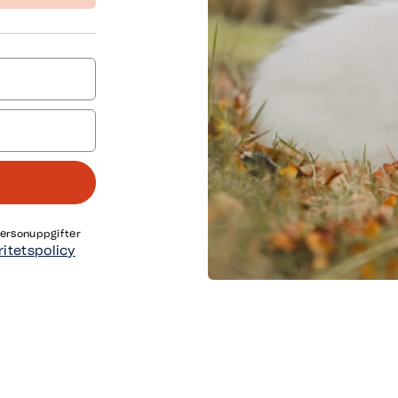
personuppgifter
ritetspolicy