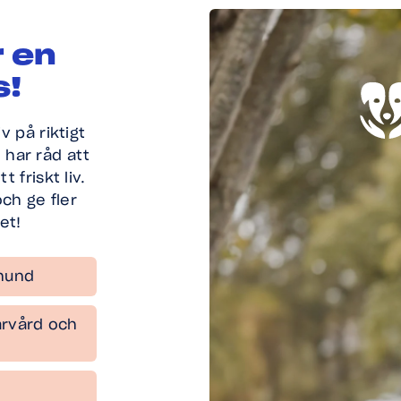
r en
s!
v på riktigt
 har råd att
 friskt liv.
ch ge fler
et!
 hund
ärvård och