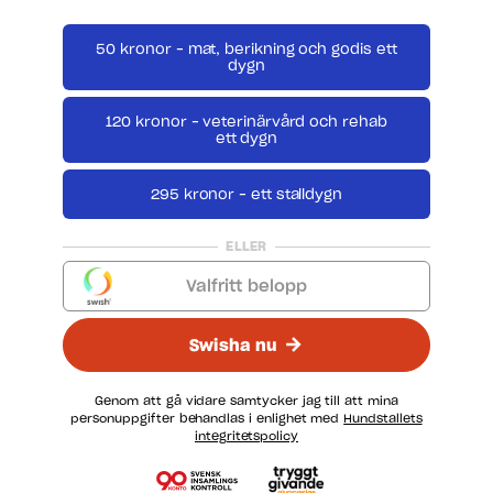
50 kronor – mat, berikning och godis ett
dygn
120 kronor – veterinärvård och rehab
ett dygn
295 kronor – ett stalldygn
ELLER
Valfritt belopp
Swisha nu
Genom att gå vidare samtycker jag till att mina
personuppgifter behandlas i enlighet med
Hundstallets
integritetspolicy