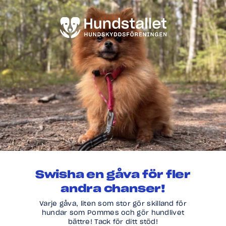
Swisha en gåva för fler
andra chanser!
Varje gåva, liten som stor gör skilland för
hundar som Pommes och gör hundlivet
bättre! Tack för ditt stöd!