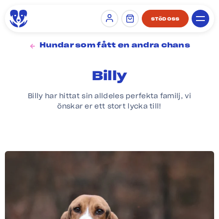
STÖD OSS
Sign in
Hundar som fått en andra chans
Billy
Billy har hittat sin alldeles perfekta familj, vi
önskar er ett stort lycka till!