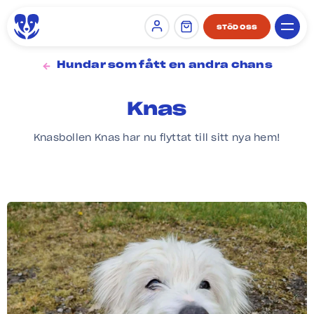
STÖD OSS
Sign in
Hundar som fått en andra chans
Knas
Knasbollen Knas har nu flyttat till sitt nya hem!