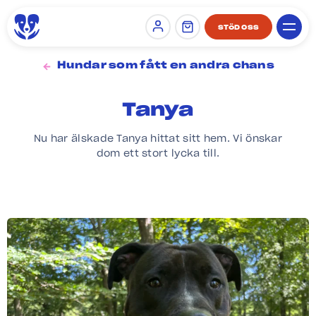
STÖD OSS
Sign in
Hundar som fått en andra chans
Tanya
Nu har älskade Tanya hittat sitt hem. Vi önskar
dom ett stort lycka till.