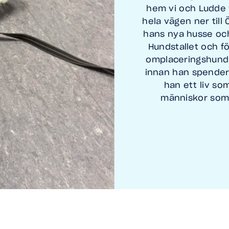
hem vi och Ludde v
hela vägen ner till
hans nya husse och
Hundstallet och f
omplaceringshund 
innan han spender
han ett liv so
människor som 