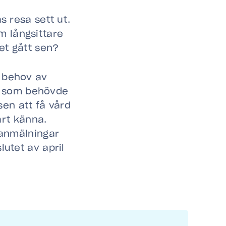
s resa sett ut.
m långsittare
et gått sen?
i behov av
r som behövde
en att få vård
lärt känna.
seanmälningar
lutet av april