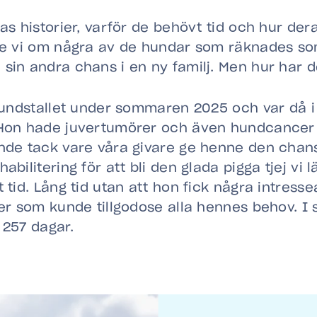
as historier, varför de behövt tid och hur dera
ade vi om några av de hundar som räknades so
sin andra chans i en ny familj. Men hur har d
 Hundstallet under sommaren 2025 och var då 
 Hon hade juvertumörer och även hundcance
unde tack vare våra givare ge henne den chans
abilitering för att bli den glada pigga tjej vi 
t tid. Lång tid utan att hon fick några intres
ter som kunde tillgodose alla hennes behov. I s
 257 dagar.