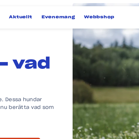
Aktuellt
Evenemang
Webbshop
– vad
e. Dessa hundar
i nu berätta vad som