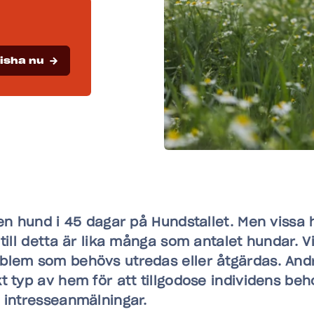
isha nu
 en hund i 45 dagar på Hundstallet. Men viss
 till detta är lika många som antalet hundar. V
blem som behövs utredas eller åtgärdas. And
t typ av hem för att tillgodose individens beho
 intresseanmälningar.