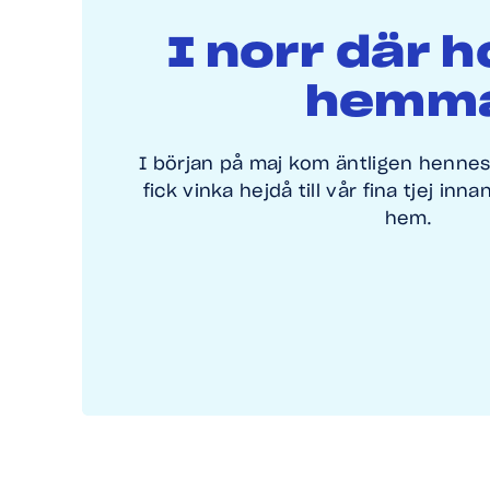
I norr där h
hemm
I början på maj kom äntligen hennes
fick vinka hejdå till vår fina tjej in
hem.