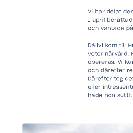
Vi har delat der
I april berätt
och väntade på 
Dállvi kom till
veterinärvård.
opereras. Vi k
och därefter reh
Därefter tog de
eller intressen
hade hon suttit