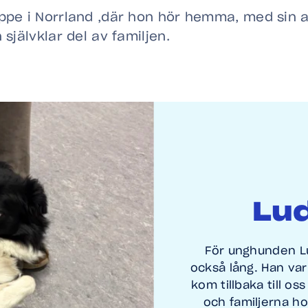
ppe i Norrland ,där hon hör hemma, med sin a
 självklar del av familjen.
Lu
För unghunden Lu
också lång. Han va
kom tillbaka till os
och familjerna ho