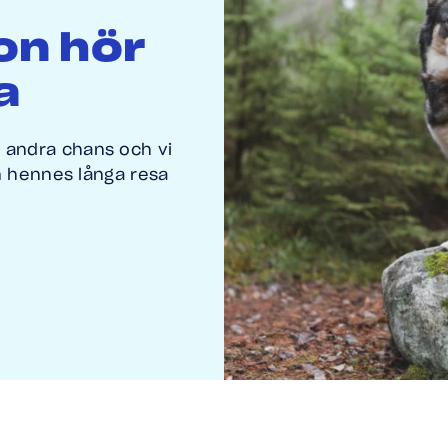
on hör
a
 andra chans och vi
nan hennes långa resa