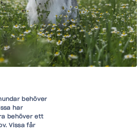
a hundar behöver
issa har
ra behöver ett
v. Vissa får