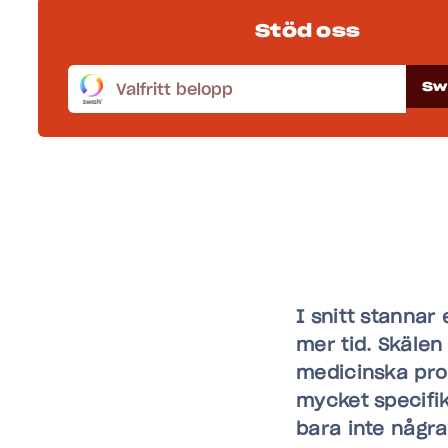
Stöd oss
Sw
I snitt stannar
mer tid. Skälen
medicinska pro
mycket specifik
bara inte några