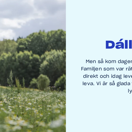
Dáll
Men så kom dagen
Familjen som var rät
direkt och idag le
leva. Vi är så glada
l