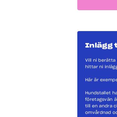
Inlägg t
Vill ni berätt
hittar ni inlä
Här är exempe
Hundstallet h
företagsvän ä
till en andra
omvårdnad och