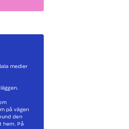
ciala medier
nläggen.
Som
om på vägen
 hund den
tt hem. På