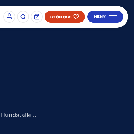
MENY
STÖD OSS
Sign in
SÖK PÅ SIDAN
å Hundstallet.