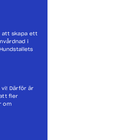
e att skapa ett
omvårdnad i
Hundstallets
 vi! Därför är
att fler
er om