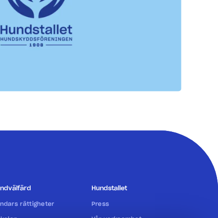
ndvälfärd
Hundstallet
ndars rättigheter
Press