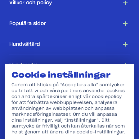
Villkor och policy
Tillgänglighetsredogörelse
Populära sidor
Cookiepolicy
Hundar
Hundvälfärd
Villkor
Köpa en hundstallshund
Hundars rättigheter
Hundstallet
Cookie inställningar
Webbshop
I skolan
Press
Genom att klicka på “Acceptera alla” samtycker
du till att vi och våra partners använder cookies
och andra spårtekniker enligt vår cookiepolicy
Vår verksamhet
för att förbättra webbupplevelsen, analysera
användningen av webbplatsen och anpassa
marknadsföringsinsatser. Om du vill anpassa
Stadgar och Redovisning
dina inställningar, välj “Inställningar”. Ditt
samtycke är frivilligt och kan återkallas när som
Hantera cookies
helst genom att ändra dina cookie-inställningar.