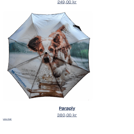
249,00
kr
Paraply
380,00
kr
Läs mer