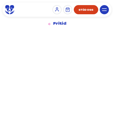
STÖD OSS
Sign in
Fritid