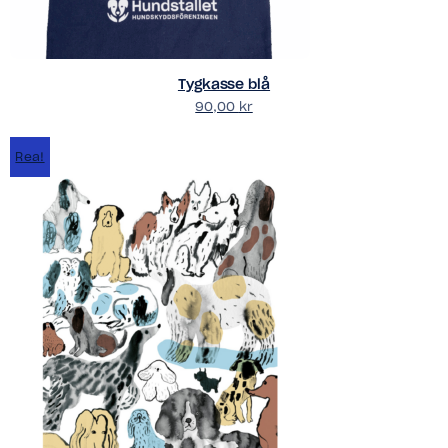
Tygkasse blå
90,00
kr
Rea!