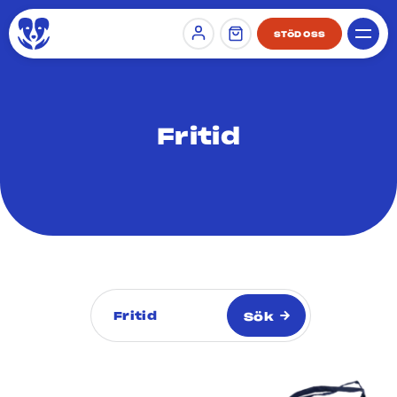
STÖD OSS
Sign in
Fritid
Kategorier
Sök