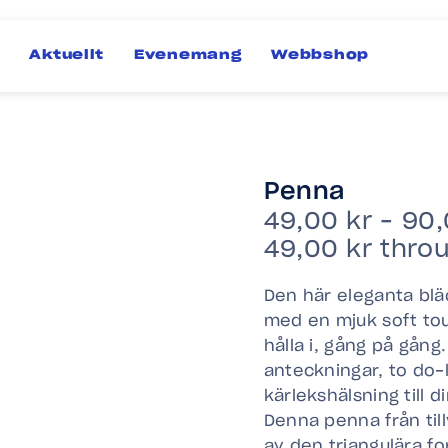
Aktuellt
Evenemang
Webbshop
Penna
49,00
kr
–
90
49,00 kr thro
Den här eleganta bl
med en mjuk soft tou
hålla i, gång på gång.
anteckningar, to do-l
kärlekshälsning till d
Denna penna från till
av den triangulära f