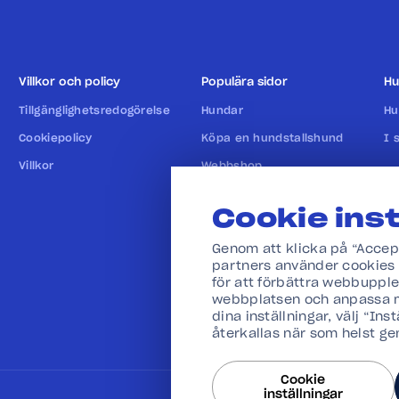
Villkor och policy
Populära sidor
Hu
Tillgänglighetsredogörelse
Hundar
Hu
Cookiepolicy
Köpa en hundstallshund
I 
Villkor
Webbshop
Cookie inst
Genom att klicka på “Accepte
partners använder cookies 
för att förbättra webbuppl
webbplatsen och anpassa m
dina inställningar, välj “Ins
återkallas när som helst ge
Cookie
inställningar