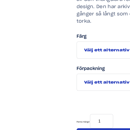
design. Den har arki
gånger så långt som 
torka.
Färg
Förpackning
Penna mängd