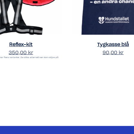
Reflex-kit
Tygkasse blå
350,00
kr
90,00
kr
ar flera varianter. De olika alternativen kan väljas på