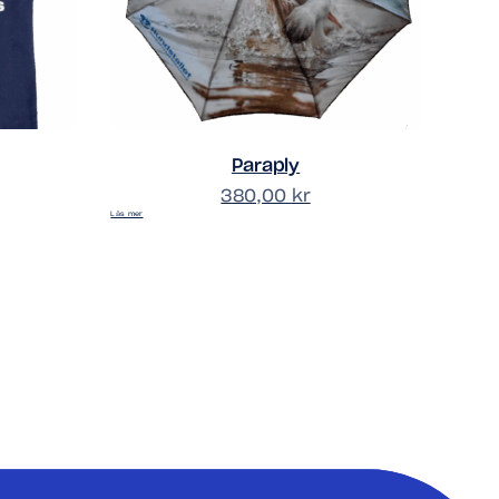
Paraply
380,00
kr
Läs mer