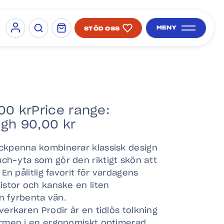
MENY
STÖD OSS
Sign in
SÖK PÅ SIDAN
,00
kr
Price range:
ugh 90,00 kr
äckpenna kombinerar klassisk design
ch-yta som gör den riktigt skön att
 En pålitlig favorit för vardagens
istor och kanske en liten
in fyrbenta vän.
verkaren Prodir är en tidlös tolkning
ormen i en ergonomiskt optimerad